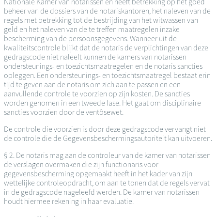
Nationale Kamer van notarissen en heeft betrekking op het goed
beheer van de dossiers van de notariskantoren, het naleven van de
regels met betrekking tot de bestrijding van het witwassen van
geld en het naleven van de te treffen maatregelen inzake
bescherming van de persoonsgegevens. Wanneer uit de
kwaliteitscontrole blijkt dat de notaris de verplichtingen van deze
gedragscode niet naleeft kunnen de kamers van notarissen
ondersteunings- en toezichtsmaatregelen en de notaris sancties
opleggen. Een ondersteunings- en toezichtsmaatregel bestaat erin
tijd te geven aan de notaris om zich aan te passen en een
aanvullende controle te voorzien op zijn kosten. De sancties
worden genomen in een tweede fase. Het gaat om disciplinaire
sancties voorzien door de ventôsewet.
De controle die voorzien is door deze gedragscode vervangt niet
de controle die de Gegevensbeschermingsautoriteit kan uitvoeren.
§ 2. De notaris mag aan de controleur van de kamer van notarissen
de verslagen overmaken die zijn functionaris voor
gegevensbescherming opgemaakt heeft in het kader van zijn
wettelijke controleopdracht, om aan te tonen dat de regels vervat
in de gedragscode nageleefd werden. De kamer van notarissen
houdt hiermee rekening in haar evaluatie.