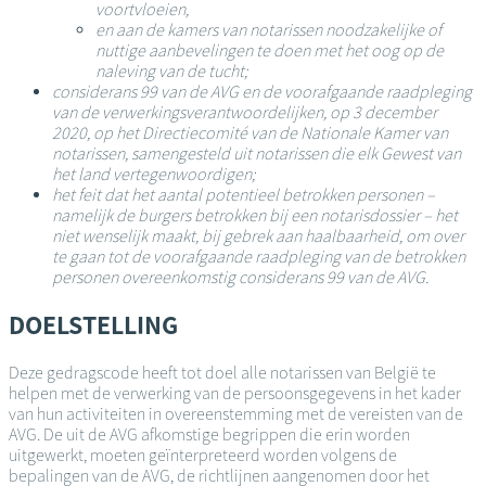
voortvloeien,
en aan de kamers van notarissen noodzakelijke of
nuttige aanbevelingen te doen met het oog op de
naleving van de tucht;
considerans 99 van de AVG en de voorafgaande raadpleging
van de verwerkingsverantwoordelijken, op 3 december
2020, op het Directiecomité van de Nationale Kamer van
notarissen, samengesteld uit notarissen die elk Gewest van
het land vertegenwoordigen;
het feit dat het aantal potentieel betrokken personen –
namelijk de burgers betrokken bij een notarisdossier – het
niet wenselijk maakt, bij gebrek aan haalbaarheid, om over
te gaan tot de voorafgaande raadpleging van de betrokken
personen overeenkomstig considerans 99 van de AVG.
DOELSTELLING
Deze gedragscode heeft tot doel alle notarissen van België te
helpen met de verwerking van de persoonsgegevens in het kader
van hun activiteiten in overeenstemming met de vereisten van de
AVG. De uit de AVG afkomstige begrippen die erin worden
uitgewerkt, moeten geïnterpreteerd worden volgens de
bepalingen van de AVG, de richtlijnen aangenomen door het