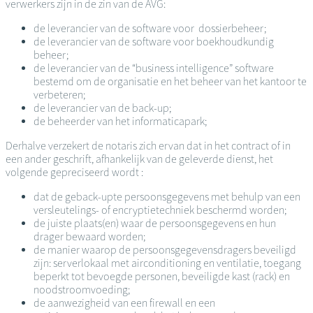
verwerkers zijn in de zin van de AVG:
de leverancier van de software voor dossierbeheer;
de leverancier van de software voor boekhoudkundig
beheer;
de leverancier van de “business intelligence” software
bestemd om de organisatie en het beheer van het kantoor te
verbeteren;
de leverancier van de back-up;
de beheerder van het informaticapark;
Derhalve verzekert de notaris zich ervan dat in het contract of in
een ander geschrift, afhankelijk van de geleverde dienst, het
volgende gepreciseerd wordt :
dat de geback-upte persoonsgegevens met behulp van een
versleutelings- of encryptietechniek beschermd worden;
de juiste plaats(en) waar de persoonsgegevens en hun
drager bewaard worden;
de manier waarop de persoonsgegevensdragers beveiligd
zijn: serverlokaal met airconditioning en ventilatie, toegang
beperkt tot bevoegde personen, beveiligde kast (rack) en
noodstroomvoeding;
de aanwezigheid van een firewall en een