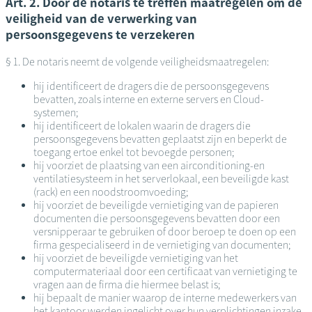
Art. 2. Door de notaris te treffen maatregelen om de
veiligheid van de verwerking van
persoonsgegevens te verzekeren
§ 1. De notaris neemt de volgende veiligheidsmaatregelen:
hij identificeert de dragers die de persoonsgegevens
bevatten, zoals interne en externe servers en Cloud-
systemen;
hij identificeert de lokalen waarin de dragers die
persoonsgegevens bevatten geplaatst zijn en beperkt de
toegang ertoe enkel tot bevoegde personen;
hij voorziet de plaatsing van een airconditioning-en
ventilatiesysteem in het serverlokaal, een beveiligde kast
(rack) en een noodstroomvoeding;
hij voorziet de beveiligde vernietiging van de papieren
documenten die persoonsgegevens bevatten door een
versnipperaar te gebruiken of door beroep te doen op een
firma gespecialiseerd in de vernietiging van documenten;
hij voorziet de beveiligde vernietiging van het
computermateriaal door een certificaat van vernietiging te
vragen aan de firma die hiermee belast is;
hij bepaalt de manier waarop de interne medewerkers van
het kantoor werden ingelicht over hun verplichtingen inzake