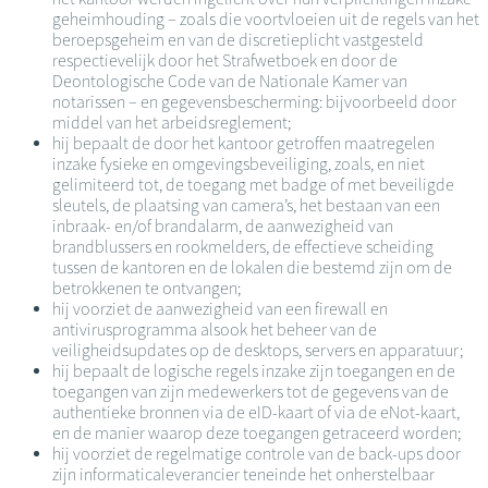
geheimhouding – zoals die voortvloeien uit de regels van het
beroepsgeheim en van de discretieplicht vastgesteld
respectievelijk door het Strafwetboek en door de
Deontologische Code van de Nationale Kamer van
notarissen – en gegevensbescherming: bijvoorbeeld door
middel van het arbeidsreglement;
hij bepaalt de door het kantoor getroffen maatregelen
inzake fysieke en omgevingsbeveiliging, zoals, en niet
gelimiteerd tot, de toegang met badge of met beveiligde
sleutels, de plaatsing van camera’s, het bestaan van een
inbraak- en/of brandalarm, de aanwezigheid van
brandblussers en rookmelders, de effectieve scheiding
tussen de kantoren en de lokalen die bestemd zijn om de
betrokkenen te ontvangen;
hij voorziet de aanwezigheid van een firewall en
antivirusprogramma alsook het beheer van de
veiligheidsupdates op de desktops, servers en apparatuur;
hij bepaalt de logische regels inzake zijn toegangen en de
toegangen van zijn medewerkers tot de gegevens van de
authentieke bronnen via de eID-kaart of via de eNot-kaart,
en de manier waarop deze toegangen getraceerd worden;
hij voorziet de regelmatige controle van de back-ups door
zijn informaticaleverancier teneinde het onherstelbaar