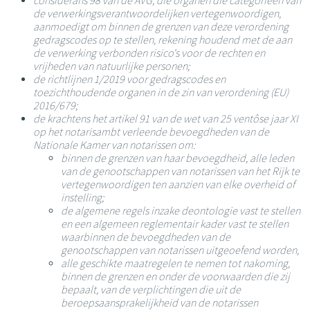
considerans 98 van de AVG, die organen die categorieën van
de verwerkingsverantwoordelijken vertegenwoordigen,
aanmoedigt om binnen de grenzen van deze verordening
gedragscodes op te stellen, rekening houdend met de aan
de verwerking verbonden risico's voor de rechten en
vrijheden van natuurlijke personen;
de richtlijnen 1/2019 voor gedragscodes en
toezichthoudende organen in de zin van verordening (EU)
2016/679;
de krachtens het artikel 91 van de wet van 25 ventôse jaar XI
op het notarisambt verleende bevoegdheden van de
Nationale Kamer van notarissen om:
binnen de grenzen van haar bevoegdheid, alle leden
van de genootschappen van notarissen van het Rijk te
vertegenwoordigen ten aanzien van elke overheid of
instelling;
de algemene regels inzake deontologie vast te stellen
en een algemeen reglementair kader vast te stellen
waarbinnen de bevoegdheden van de
genootschappen van notarissen uitgeoefend worden,
alle geschikte maatregelen te nemen tot nakoming,
binnen de grenzen en onder de voorwaarden die zij
bepaalt, van de verplichtingen die uit de
beroepsaansprakelijkheid van de notarissen